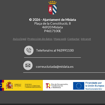
© 2026 - Ajuntament de Mislata
Plaça de la Constitució, 8
46920 Mislata
P4617100E
Aviso legal
Protección de datos
Mapa web
Contactar
Intranet
Telefona'ns al 963991100
correuciutada@mislata.es