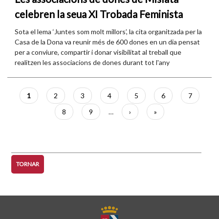
celebren la seua XI Trobada Feminista
Sota el lema ‘Juntes som molt millors’, la cita organitzada per la
Casa de la Dona va reunir més de 600 dones en un dia pensat
per a conviure, compartir i donar visibilitat al treball que
realitzen les associacions de dones durant tot l'any
Paginació
Pàgina
1
Pàgina
2
Pàgina
3
Pàgina
4
Pàgina
5
Pàgina
6
Pàgina
7
actual
Pàgina
8
Pàgina
9
…
Pàgina
›
Última
»
següent
pàgina
TORNAR