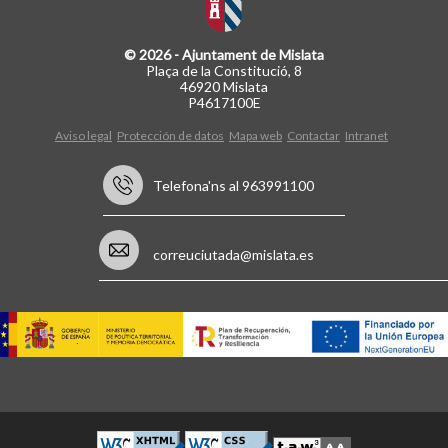
© 2026 - Ajuntament de Mislata
Plaça de la Constitució, 8
46920 Mislata
P4617100E
Aviso legal
Protección de datos
Mapa web
Contactar
Intranet
Telefona'ns al 963991100
correuciutada@mislata.es