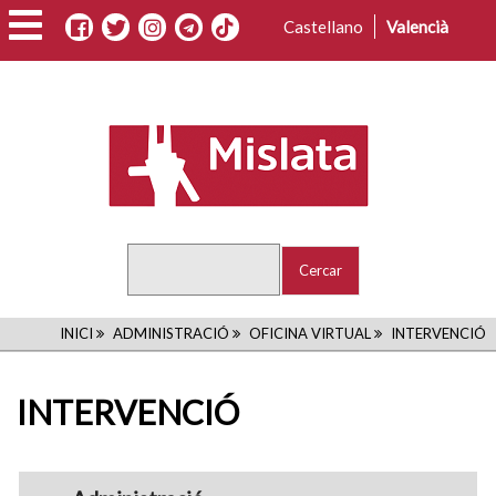
Vés
Castellano
Valencià
al
contingut
Cercar
FIL
INICI
ADMINISTRACIÓ
OFICINA VIRTUAL
INTERVENCIÓ
D'ARIADNA
INTERVENCIÓ
navigation1