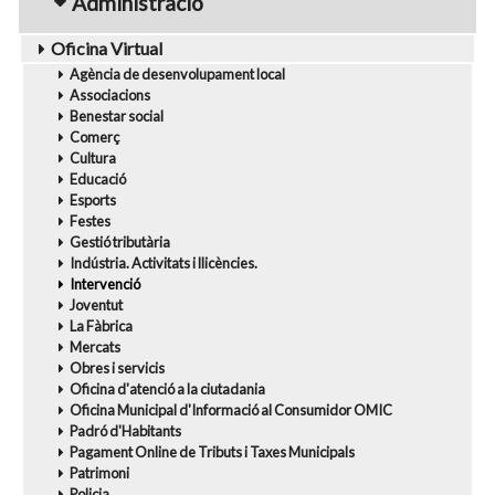
Administració
Oficina Virtual
Agència de desenvolupament local
Associacions
Benestar social
Comerç
Cultura
Educació
Esports
Festes
Gestió tributària
Indústria. Activitats i llicències.
Intervenció
Joventut
La Fàbrica
Mercats
Obres i servicis
Oficina d'atenció a la ciutadania
Oficina Municipal d'Informació al Consumidor OMIC
Padró d'Habitants
Pagament Online de Tributs i Taxes Municipals
Patrimoni
Policia