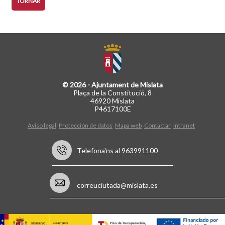
TORNAR
© 2026 - Ajuntament de Mislata
Plaça de la Constitució, 8
46920 Mislata
P4617100E
Aviso legal
Protección de datos
Mapa web
Contactar
Intranet
Telefona'ns al 963991100
correuciutada@mislata.es