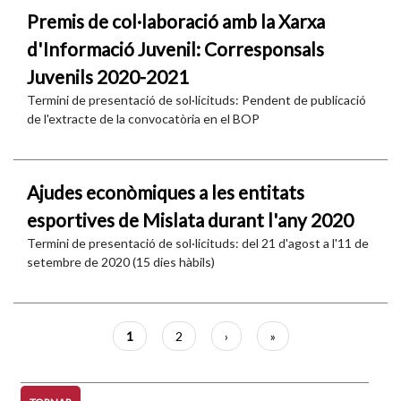
Premis de col·laboració amb la Xarxa
d'Informació Juvenil: Corresponsals
Juvenils 2020-2021
Termini de presentació de sol·licituds: Pendent de publicació
de l'extracte de la convocatòria en el BOP
Ajudes econòmiques a les entitats
esportives de Mislata durant l'any 2020
Termini de presentació de sol·licituds: del 21 d'agost a l'11 de
setembre de 2020 (15 dies hàbils)
Paginació
Pàgina
1
Pàgina
2
Pàgina
›
Última
»
actual
següent
pàgina