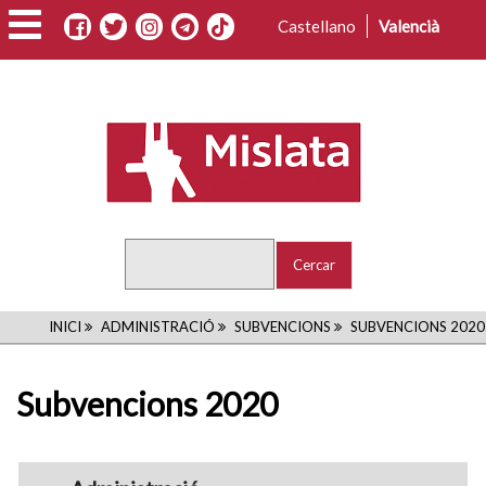
Vés
Castellano
Valencià
al
contingut
Cercar
FIL
INICI
ADMINISTRACIÓ
SUBVENCIONS
SUBVENCIONS 2020
D'ARIADNA
Subvencions 2020
navigation1