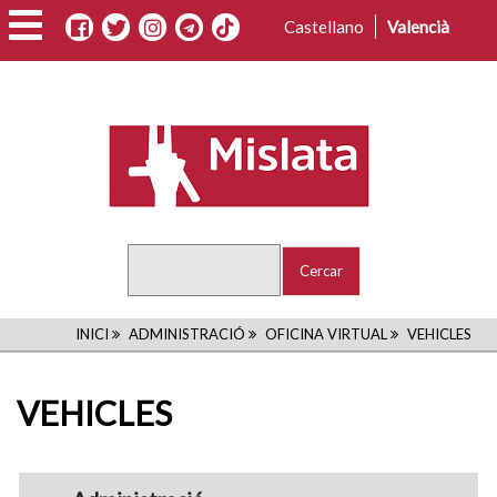
Vés
Castellano
Valencià
al
contingut
Cercar
FIL
INICI
ADMINISTRACIÓ
OFICINA VIRTUAL
VEHICLES
D'ARIADNA
VEHICLES
navigation1