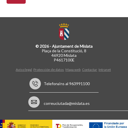
© 2026 - Ajuntament de Mislata
Plaça de la Constitució, 8
46920 Mislata
P4617100E
Aviso legal
Protección de datos
Mapa web
Contactar
Intranet
Telefona'ns al 963991100
correuciutada@mislata.es