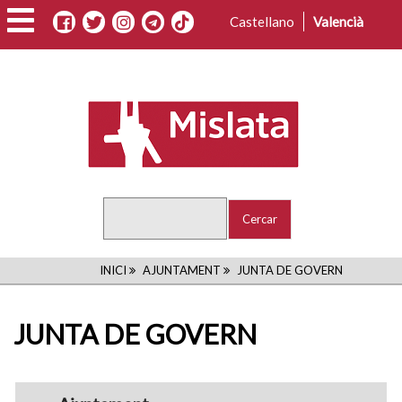
Vés
Castellano
Valencià
al
contingut
Cercar
FIL
INICI
AJUNTAMENT
JUNTA DE GOVERN
D'ARIADNA
JUNTA DE GOVERN
navigation1