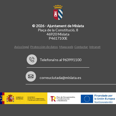
© 2026 - Ajuntament de Mislata
Plaça de la Constitució, 8
46920 Mislata
P4617100E
Aviso legal
Protección de datos
Mapa web
Contactar
Intranet
Telefona'ns al 963991100
correuciutada@mislata.es