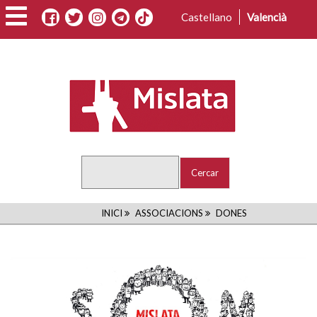
Vés
Castellano
Valencià
al
contingut
Cercar
FIL
INICI
ASSOCIACIONS
DONES
D'ARIADNA