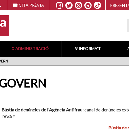
L
CITA PRÈVIA
PRESENTA
ADMINISTRACIÓ
INFORMA'T
VERN
N GOVERN
Bústia de denúncies de l'Agència Antifrau
:
canal de denúncies exte
l'AVAF.
Bústia de 