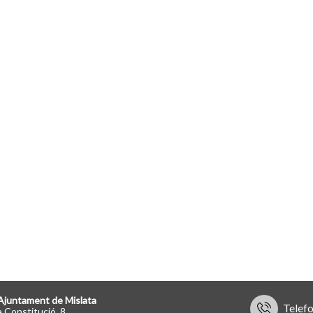
Ajuntament de Mislata
Telef
a Constitució, 8