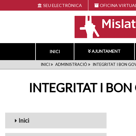
Vés
SEU ELECTRÒNICA
OFICINA VIRTUA
al
contingut
AJUNTAMENT
INICI
FIL
INICI
ADMINISTRACIÓ
INTEGRITAT I BON GO
D'ARIADNA
INTEGRITAT I BO
navigation1
Inici