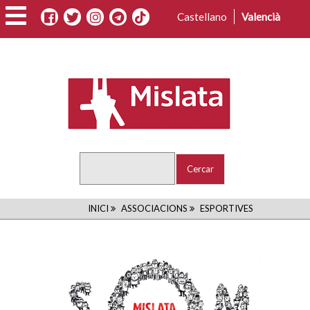
Vés
Castellano
Valencià
al
contingut
Cercar
FIL
INICI
ASSOCIACIONS
ESPORTIVES
D'ARIADNA