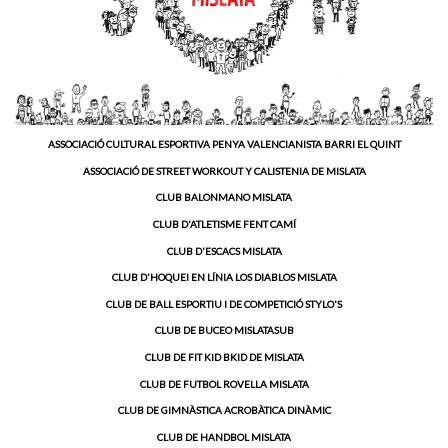
ASSOCIACIÓ CULTURAL ESPORTIVA PENYA VALENCIANISTA BARRI EL QUINT
ASSOCIACIÓ DE STREET WORKOUT Y CALISTENIA DE MISLATA
CLUB BALONMANO MISLATA
CLUB D'ATLETISME FENT CAMÍ
CLUB D'ESCACS MISLATA
CLUB D'HOQUEI EN LÍNIA LOS DIABLOS MISLATA
CLUB DE BALL ESPORTIU I DE COMPETICIÓ STYLO'S
CLUB DE BUCEO MISLATASUB
CLUB DE FIT KID BKID DE MISLATA
CLUB DE FUTBOL ROVELLA MISLATA
CLUB DE GIMNÀSTICA ACROBÀTICA DINÀMIC
CLUB DE HANDBOL MISLATA