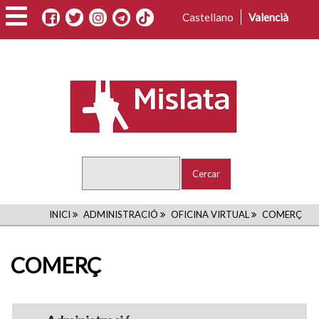
Vés
Castellano
Valencià
al
contingut
Cercar
FIL
INICI
ADMINISTRACIÓ
OFICINA VIRTUAL
COMERÇ
D'ARIADNA
COMERÇ
navigation1