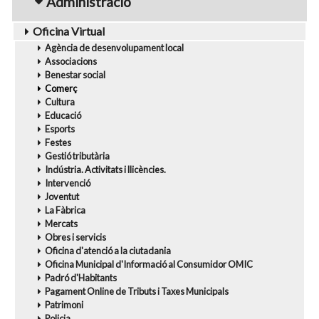
Administració
Oficina Virtual
Agència de desenvolupament local
Associacions
Benestar social
Comerç
Cultura
Educació
Esports
Festes
Gestió tributària
Indústria. Activitats i llicències.
Intervenció
Joventut
La Fàbrica
Mercats
Obres i servicis
Oficina d'atenció a la ciutadania
Oficina Municipal d'Informació al Consumidor OMIC
Padró d'Habitants
Pagament Online de Tributs i Taxes Municipals
Patrimoni
Policia