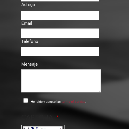
Adreça
Email
Telefono
Mensaje
He leído y acepto las
terms of service
.
CAPTCHA