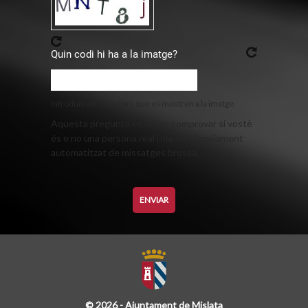
Quin codi hi ha a la imatge?
Introduïu els caràcters que es mostren a la imatge.
Aquesta pregunta es fa per comprovar si vostè
és o no una persona real i impedir l'enviament
automatitzat de missatges brossa.
© 2026 - Ajuntament de Mislata