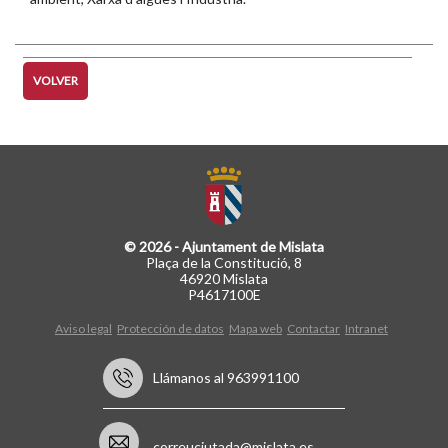
VOLVER
© 2026 - Ajuntament de Mislata
Plaça de la Constitució, 8
46920 Mislata
P4617100E
Aviso legal
Protección de datos
Mapa web
Contactar
Intranet
Llámanos al 963991100
correuciutada@mislata.es