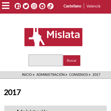
Pasar
Castellano
Valencià
al
contenido
principal
Buscar
RUTA
INICIO
ADMINISTRACIÓN
CONVENIOS
2017
DE
2017
NAVEGACIÓN
navigation1