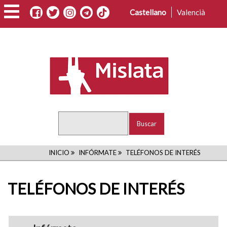
Pasar
Castellano
Valencià
al
contenido
principal
Buscar
RUTA
INICIO
INFÓRMATE
TELÉFONOS DE INTERÉS
DE
TELÉFONOS DE INTERÉS
NAVEGACIÓN
navigation1