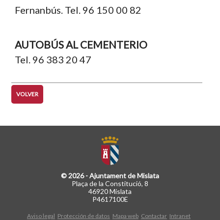
Fernanbús. Tel. 96 150 00 82
AUTOBÚS AL CEMENTERIO
Tel. 96 383 20 47
VOLVER
© 2026 - Ajuntament de Mislata
Plaça de la Constitució, 8
46920 Mislata
P4617100E
Aviso legal
Protección de datos
Mapa web
Contactar
Intranet