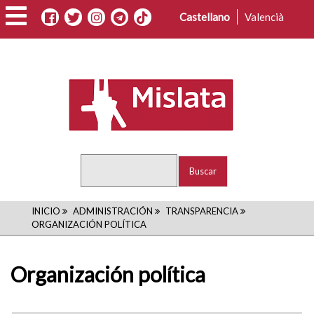
Pasar
Castellano
Valencià
al
contenido
principal
Buscar
RUTA
INICIO
ADMINISTRACIÓN
TRANSPARENCIA
ORGANIZACIÓN POLÍTICA
DE
NAVEGACIÓN
Organización política