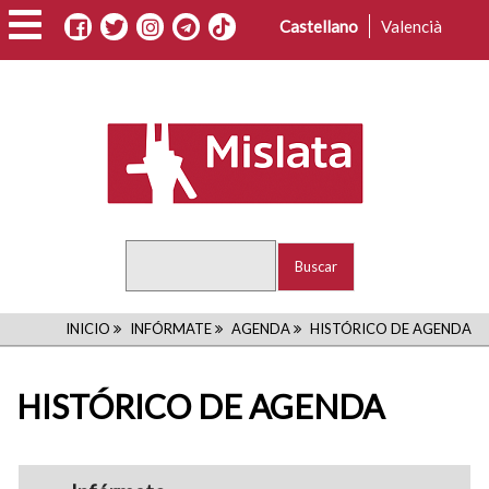
Pasar
Castellano
Valencià
al
contenido
principal
Buscar
RUTA
INICIO
INFÓRMATE
AGENDA
HISTÓRICO DE AGENDA
DE
HISTÓRICO DE AGENDA
NAVEGACIÓN
navigation1