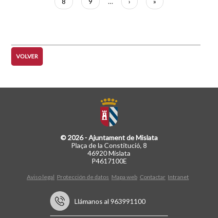
Página
8
Página
9
…
Siguiente
›
Última
»
página
página
navigation2
VOLVER
© 2026 - Ajuntament de Mislata
Plaça de la Constitució, 8
46920 Mislata
P4617100E
Aviso legal
Protección de datos
Mapa web
Contactar
Intranet
Llámanos al 963991100