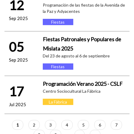
12
Programación de las fiestas de la Avenida de
la Paz y Adyacentes
Sep 2025
Fiestas
Fiestas Patronales y Populares de
05
Mislata 2025
Del 23 de agosto al 6 de septiembre
Sep 2025
Fiestas
Programación Verano 2025 - CSLF
17
Centro Sociocultural La Fábrica
La Fàbrica
Jul 2025
Paginación
Página
1
Página
2
Página
3
Página
4
Página
5
Página
6
Página
7
actual