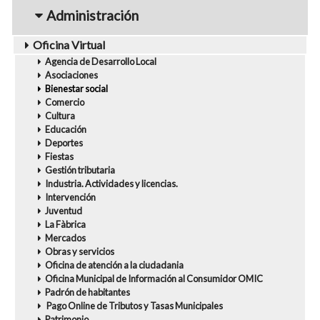
navigation1
Administración
Oficina Virtual
Agencia de Desarrollo Local
Asociaciones
Bienestar social
Comercio
Cultura
Educación
Deportes
Fiestas
Gestión tributaria
Industria. Actividades y licencias.
Intervención
Juventud
La Fàbrica
Mercados
Obras y servicios
Oficina de atención a la ciudadania
Oficina Municipal de Información al Consumidor OMIC
Padrón de habitantes
Pago Online de Tributos y Tasas Municipales
Patrimonio