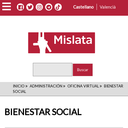
Pasar
Castellano
Valencià
al
contenido
principal
Buscar
RUTA
INICIO
ADMINISTRACIÓN
OFICINA VIRTUAL
BIENESTAR
SOCIAL
DE
NAVEGACIÓN
BIENESTAR SOCIAL