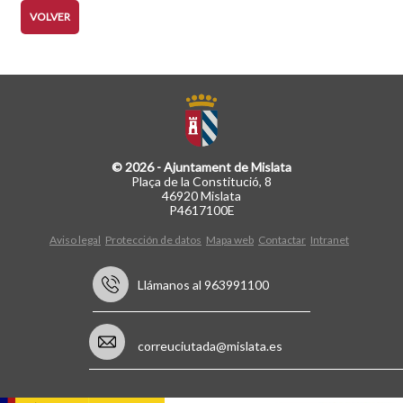
VOLVER
© 2026 - Ajuntament de Mislata
Plaça de la Constitució, 8
46920 Mislata
P4617100E
Aviso legal
Protección de datos
Mapa web
Contactar
Intranet
Llámanos al 963991100
correuciutada@mislata.es