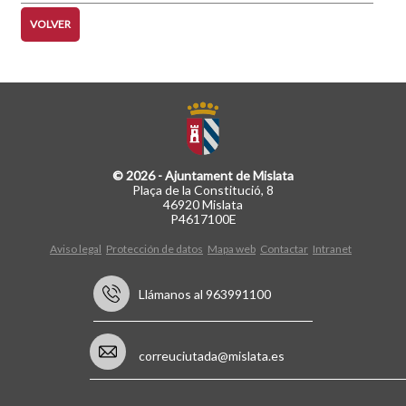
VOLVER
© 2026 - Ajuntament de Mislata
Plaça de la Constitució, 8
46920 Mislata
P4617100E
Aviso legal
Protección de datos
Mapa web
Contactar
Intranet
Llámanos al 963991100
correuciutada@mislata.es