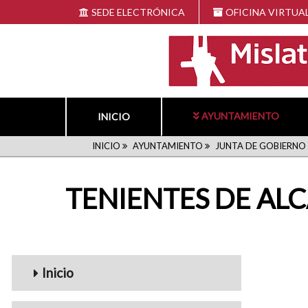
Pasar
SEDE ELECTRÓNICA
OFICINA VIRTUA
al
contenido
principal
AYUNTAMIENTO
INICIO
RUTA
INICIO
AYUNTAMIENTO
JUNTA DE GOBIERNO
DE
TENIENTES DE AL
NAVEGACIÓN
navigation1
Inicio