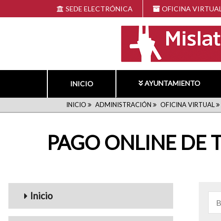
Pasar
SEDE ELECTRÓNICA
OFICINA VIRTUA
al
contenido
principal
AYUNTAMIENTO
INICIO
RUTA
INICIO
ADMINISTRACIÓN
OFICINA VIRTUAL
DE
PAGO ONLINE DE T
NAVEGACIÓN
navigation1
Inicio