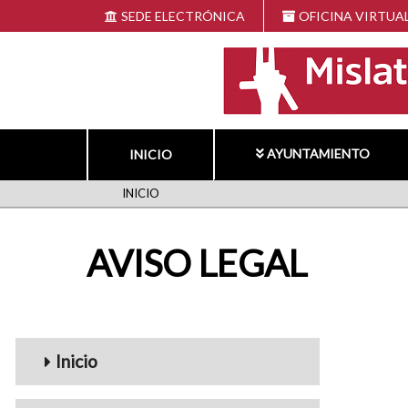
Pasar
SEDE ELECTRÓNICA
OFICINA VIRTUA
al
contenido
principal
AYUNTAMIENTO
INICIO
RUTA
INICIO
DE
AVISO LEGAL
NAVEGACIÓN
navigation1
Inicio