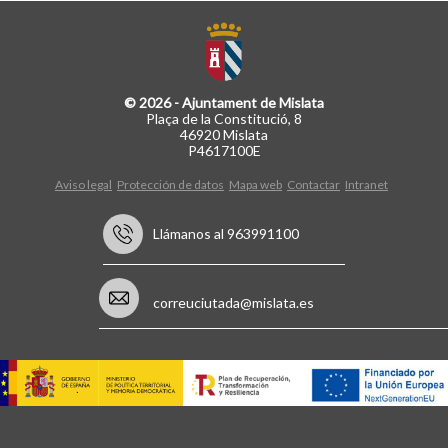
© 2026 - Ajuntament de Mislata
Plaça de la Constitució, 8
46920 Mislata
P4617100E
Aviso legal
Protección de datos
Mapa web
Contactar
Intranet
Llámanos al 963991100
correuciutada@mislata.es