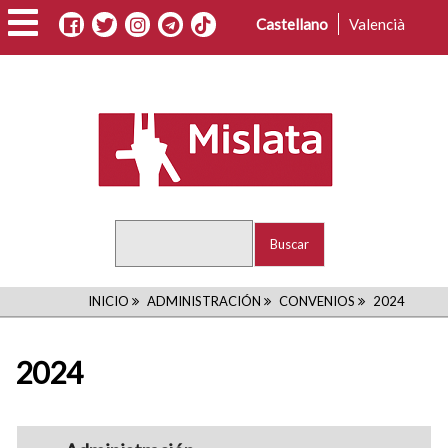
Pasar
Castellano
Valencià
al
contenido
principal
Buscar
RUTA
INICIO
ADMINISTRACIÓN
CONVENIOS
2024
DE
2024
NAVEGACIÓN
navigation1