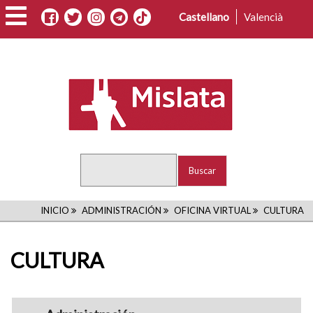
Pasar
Castellano
Valencià
al
contenido
principal
Buscar
RUTA
INICIO
ADMINISTRACIÓN
OFICINA VIRTUAL
CULTURA
DE
CULTURA
NAVEGACIÓN
navigation1