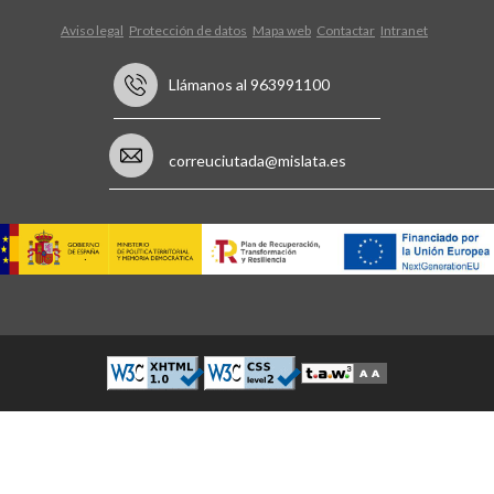
Aviso legal
Protección de datos
Mapa web
Contactar
Intranet
Llámanos al 963991100
correuciutada@mislata.es