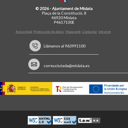
© 2026 - Ajuntament de Mislata
Plaça de la Constitució, 8
46920 Mislata
P4617100E
Aviso legal
Protección de datos
Mapa web
Contactar
Intranet
Llámanos al 963991100
correuciutada@mislata.es