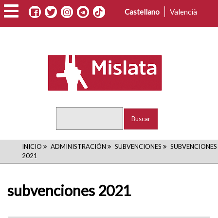
Pasar
Castellano
Valencià
al
contenido
principal
Buscar
RUTA
INICIO
ADMINISTRACIÓN
SUBVENCIONES
SUBVENCIONES
2021
DE
NAVEGACIÓN
subvenciones 2021