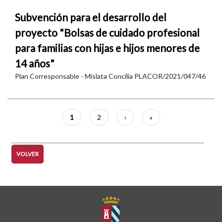
Subvención para el desarrollo del
proyecto "Bolsas de cuidado profesional
para familias con hijas e hijos menores de
14 años"
Plan Corresponsable - Mislata Concilia PLACOR/2021/047/46
Paginación
Página
1
Página
2
Siguiente
›
Última
»
actual
página
página
VOLVER