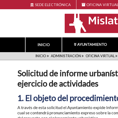
Pasar
SEDE ELECTRÓNICA
OFICINA VIRTUA
al
contenido
principal
AYUNTAMIENTO
INICIO
RUTA
INICIO
ADMINISTRACIÓN
OFICINA VIRTUAL
DE
Solicitud de informe urbaníst
NAVEGACIÓN
ejercicio de actividades
1. El objeto del procedimient
A través de esta solicitud el Ayuntamiento expide Infor
cual se contendrá pronunciamiento expreso sobre la com
del proyecto con el planeamiento urbanístico.