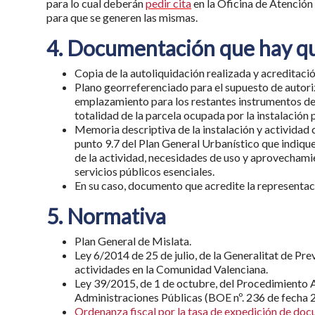
para lo cual deberán
pedir cita
en la Oficina de Atención 
para que se generen las mismas.
4. Documentación que hay q
Copia de la autoliquidación realizada y acreditaci
Plano georreferenciado para el supuesto de autori
emplazamiento para los restantes instrumentos de i
totalidad de la parcela ocupada por la instalación
Memoria descriptiva de la instalación y actividad 
punto 9.7 del Plan General Urbanístico que indique:
de la actividad, necesidades de uso y aprovechamie
servicios públicos esenciales.
En su caso, documento que acredite la representac
5. Normativa
Plan General de Mislata.
Ley 6/2014 de 25 de julio, de la Generalitat de Pre
actividades en la Comunidad Valenciana.
Ley 39/2015, de 1 de octubre, del Procedimiento 
Administraciones Públicas (BOE nº. 236 de fecha 
Ordenanza fiscal por la tasa de expedición de doc