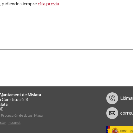
, pidiendo siempre
cita previa
.
Ajuntament de Mislata
Lláma
a Constitució, 8
lata
0E
corre
Protección de datos
Mapa
ctar
Intranet