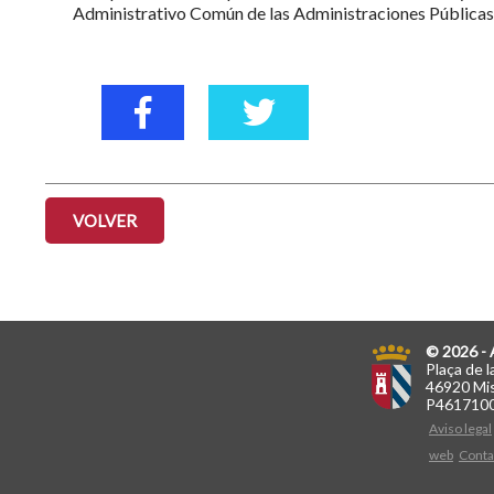
Administrativo Común de las Administraciones Públicas
VOLVER
© 2026 - 
Plaça de l
46920 Mis
P461710
Aviso legal
web
Conta