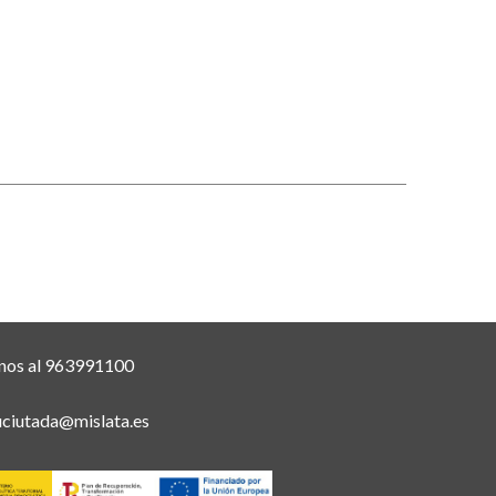
nos al 963991100
uciutada@mislata.es