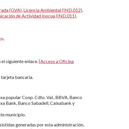
grada (GVA)
,
Licencia Ambiental (IND.012)
,
cación de Actividad Inocua (IND.011)
.
os.
 el siguiente enlace.
[Acceso a Oficina
tarjeta bancaria.
aixa popular Coop. Cdto. Val., BBVA, Banco
utxa Bank, Banco Sabadell, Caixabank y
ste municipio.
asistidas generadas por esta administración,