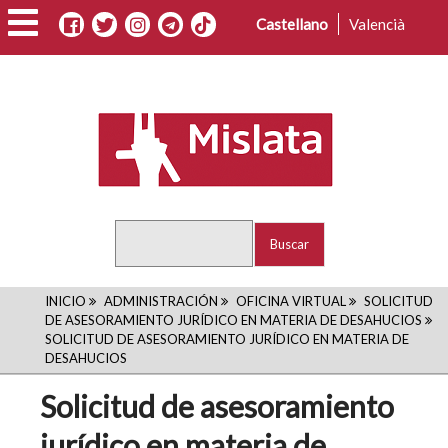
Pasar
Castellano
Valencià
al
contenido
principal
Buscar
RUTA
INICIO
ADMINISTRACIÓN
OFICINA VIRTUAL
SOLICITUD
DE ASESORAMIENTO JURÍDICO EN MATERIA DE DESAHUCIOS
DE
SOLICITUD DE ASESORAMIENTO JURÍDICO EN MATERIA DE
DESAHUCIOS
NAVEGACIÓN
Solicitud de asesoramiento
jurídico en materia de