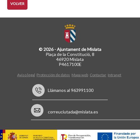
VOLVER
© 2026 - Ajuntament de Mislata
Plaça de la Constitució, 8
46920 Mislata
P4617100E
Aviso legal
Protección de datos
Mapa web
Contactar
Intranet
Llámanos al 963991100
correuciutada@mislata.es