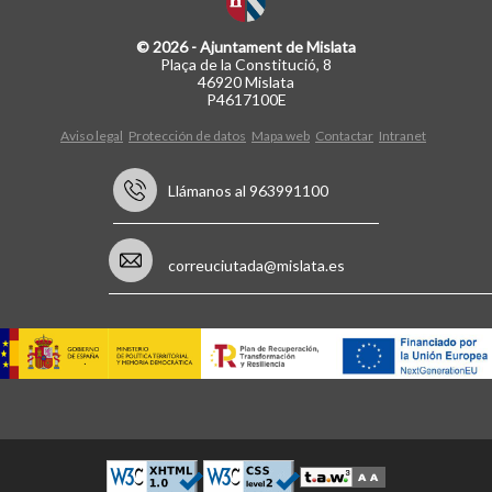
© 2026 - Ajuntament de Mislata
Plaça de la Constitució, 8
46920 Mislata
P4617100E
Aviso legal
Protección de datos
Mapa web
Contactar
Intranet
Llámanos al 963991100
correuciutada@mislata.es