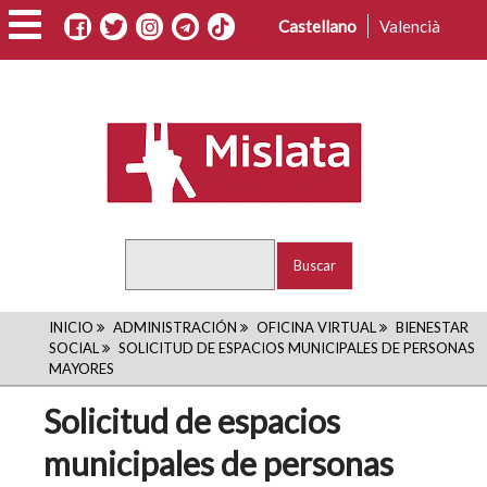
Pasar
Castellano
Valencià
al
contenido
principal
Buscar
RUTA
INICIO
ADMINISTRACIÓN
OFICINA VIRTUAL
BIENESTAR
SOCIAL
SOLICITUD DE ESPACIOS MUNICIPALES DE PERSONAS
DE
MAYORES
NAVEGACIÓN
Solicitud de espacios
municipales de personas