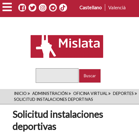
Pasar
Castellano
Valencià
al
contenido
principal
Buscar
RUTA
INICIO
ADMINISTRACIÓN
OFICINA VIRTUAL
DEPORTES
SOLICITUD INSTALACIONES DEPORTIVAS
DE
Solicitud instalaciones
NAVEGACIÓN
deportivas