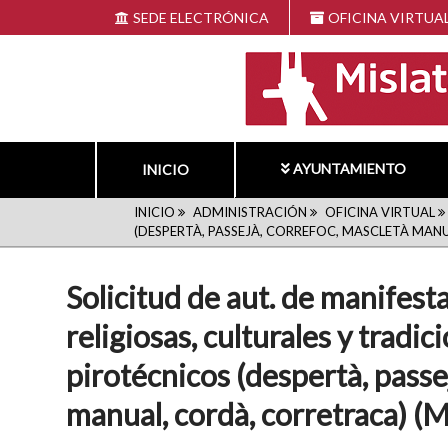
Pasar
SEDE ELECTRÓNICA
OFICINA VIRTUA
al
contenido
principal
AYUNTAMIENTO
INICIO
RUTA
INICIO
ADMINISTRACIÓN
OFICINA VIRTUAL
(DESPERTÀ, PASSEJÀ, CORREFOC, MASCLETÀ MAN
DE
Solicitud de aut. de manifest
NAVEGACIÓN
religiosas, culturales y tradic
pirotécnicos (despertà, passe
manual, cordà, corretraca) (