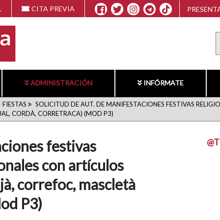
L
CITA PREVIA
PRESENTA
ADMINISTRACIÓN
INFÓRMATE
FIESTAS
SOLICITUD DE AUT. DE MANIFESTACIONES FESTIVAS RELIGI
UAL, CORDÀ, CORRETRACA) (MOD P3)
@T
aciones festivas
ionales con artículos
jà, correfoc, mascletà
Mod P3)