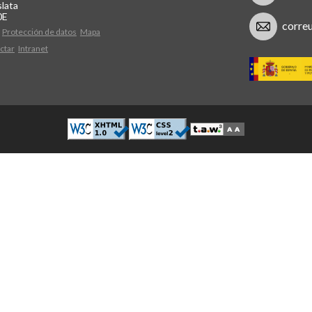
lata
0E
corre
Protección de datos
Mapa
ctar
Intranet