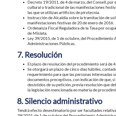
Decreto 19/2011, de 4 de marzo, del Consell, por el
cultural o tradicional de las manifestaciones fest
las que se utilizan artificios de pirotecnia.
Instrucción de Alcaldía sobre la tramitación de so
manifestaciones festivas de 20 de enero de 2016.
Ordenanza Fiscal Reguladora de la Tasa por ocupa
de Mislata.
Ley 39/2015, de 1 de octubre, del Procedimiento 
Administraciones Públicas.
7. Resolución
El plazo de resolución del procedimiento será de 4
Se otorgará un plazo de cinco días hábiles, contado
requerimiento para que las personas interesadas s
documentos preceptivos, con indicación de que, si a
desistidos de su petición, previa resolución que de
la legislación mencionada en materia de procedimi
8. Silencio administrativo
Tendrá efecto desestimatorio por ser facultades relativa
39/2015, de 1 de octubre del Procedimiento Administra