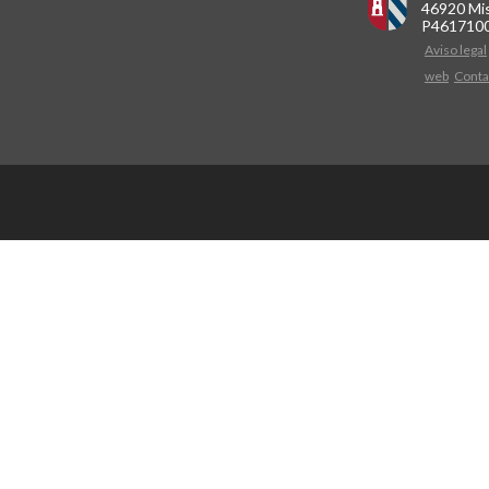
46920 Mis
P461710
Aviso legal
web
Conta