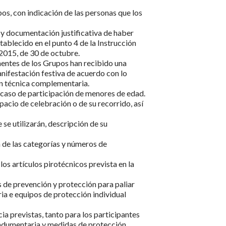
os, con indicación de las personas que los
 y documentación justificativa de haber
ablecido en el punto 4 de la Instrucción
2015, de 30 de octubre.
entes de los Grupos han recibido una
anifestación festiva de acuerdo con lo
ón técnica complementaria.
n caso de participación de menores de edad.
pacio de celebración o de su recorrido, así
e se utilizarán, descripción de su
n de las categorías y números de
los artículos pirotécnicos prevista en la
s de prevención y protección para paliar
ria e equipos de protección individual
a previstas, tanto para los participantes
indumentaria y medidas de protección