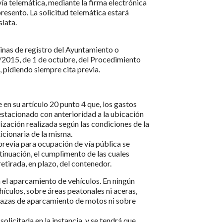
vía telemática, mediante la firma electrónica
presento. La solicitud telemática estará
slata.
cinas de registro del Ayuntamiento o
 39/2015, de 1 de octubre, del Procedimiento
 pidiendo siempre cita previa.
n su artículo 20 punto 4 que, los gastos
estacionado con anterioridad a la ubicación
lización realizada según las condiciones de la
icionaria de la misma.
previa para ocupación de vía pública se
ntinuación, el cumplimento de las cuales
etirada, en plazo, del contenedor.
 el aparcamiento de vehículos. En ningún
hículos, sobre áreas peatonales ni aceras,
lazas de aparcamiento de motos ni sobre
licitada en la instancia, y se tendrá que