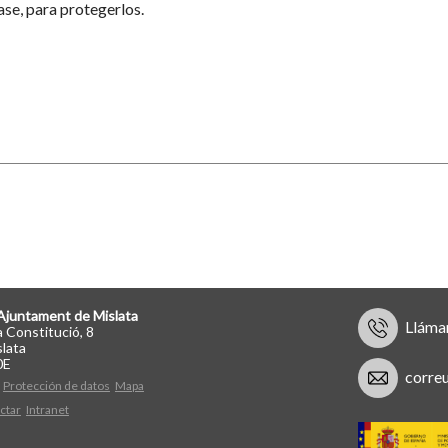
se, para protegerlos.
Ajuntament de Mislata
Lláma
a Constitució, 8
lata
0E
corre
Protección de datos
Mapa
ctar
Intranet