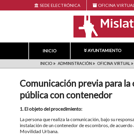
Pasar
SEDE ELECTRÓNICA
OFICINA VIRTUA
al
contenido
principal
AYUNTAMIENTO
INICIO
RUTA
INICIO
ADMINISTRACIÓN
OFICINA VIRTUAL
DE
Comunicación previa para la 
NAVEGACIÓN
pública con contenedor
1. El objeto del procedimiento:
La persona que realiza la comunicación, bajo su responsa
instalación de un contenedor de escombros, de acuerdo a
Movilidad Urbana.