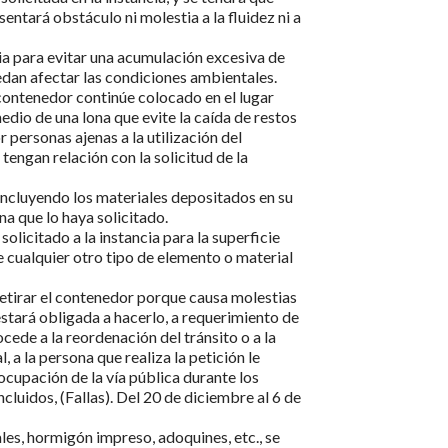
entará obstáculo ni molestia a la fluidez ni a
ia para evitar una acumulación excesiva de
dan afectar las condiciones ambientales.
 contenedor continúe colocado en el lugar
dio de una lona que evite la caída de restos
r personas ajenas a la utilización del
tengan relación con la solicitud de la
 incluyendo los materiales depositados en su
ona que lo haya solicitado.
olicitado a la instancia para la superficie
 cualquier otro tipo de elemento o material
retirar el contenedor porque causa molestias
 estará obligada a hacerlo, a requerimiento de
ocede a la reordenación del tránsito o a la
l, a la persona que realiza la petición le
 ocupación de la vía pública durante los
cluidos, (Fallas). Del 20 de diciembre al 6 de
les, hormigón impreso, adoquines, etc., se