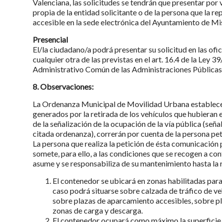
Valenciana, las solicitudes se tendrán que presentar por 
propia de la entidad solicitante o de la persona que la re
accesible en la sede electrónica del Ayuntamiento de Mi
Presencial
El/la ciudadano/a podrá presentar su solicitud en las ofi
cualquier otra de las previstas en el art. 16.4 de la Ley
Administrativo Común de las Administraciones Públicas,
8. Observaciones:
La Ordenanza Municipal de Movilidad Urbana establece e
generados por la retirada de los vehículos que hubieran 
de la señalización de la ocupación de la vía pública (seña
citada ordenanza), correrán por cuenta de la persona pet
La persona que realiza la petición de ésta comunicación 
somete, para ello, a las condiciones que se recogen a co
asume y se responsabiliza de su mantenimiento hasta la r
El contenedor se ubicará en zonas habilitadas para
caso podrá situarse sobre calzada de tráfico de ve
sobre plazas de aparcamiento accesibles, sobre p
zonas de carga y descarga.
El contenedor ocupará como máximo la superficie so