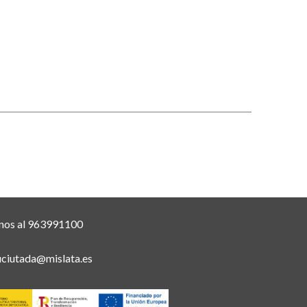
nos al 963991100
uciutada@mislata.es