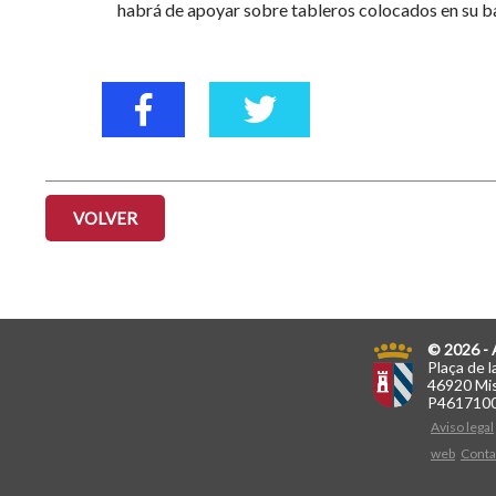
habrá de apoyar sobre tableros colocados en su ba
VOLVER
© 2026 - 
Plaça de l
46920 Mis
P461710
Aviso legal
web
Conta