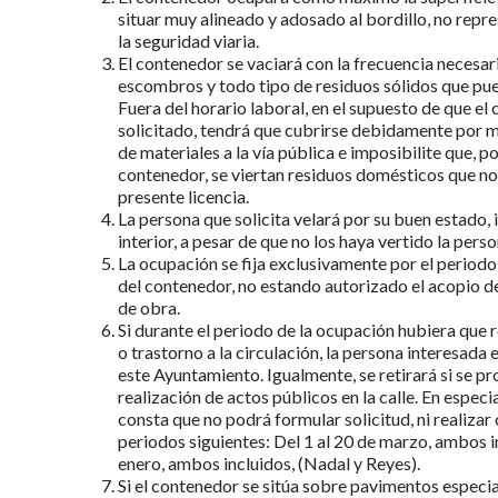
situar muy alineado y adosado al bordillo, no repres
la seguridad viaria.
El contenedor se vaciará con la frecuencia necesar
escombros y todo tipo de residuos sólidos que pue
Fuera del horario laboral, en el supuesto de que el
solicitado, tendrá que cubrirse debidamente por me
de materiales a la vía pública e imposibilite que, po
contenedor, se viertan residuos domésticos que no 
presente licencia.
La persona que solicita velará por su buen estado,
interior, a pesar de que no los haya vertido la pers
La ocupación se fija exclusivamente por el periodo s
del contenedor, no estando autorizado el acopio de
de obra.
Si durante el periodo de la ocupación hubiera que 
o trastorno a la circulación, la persona interesada
este Ayuntamiento. Igualmente, se retirará si se pr
realización de actos públicos en la calle. En especia
consta que no podrá formular solicitud, ni realizar
periodos siguientes: Del 1 al 20 de marzo, ambos in
enero, ambos incluidos, (Nadal y Reyes).
Si el contenedor se sitúa sobre pavimentos especia