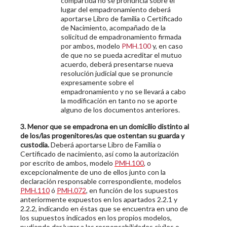
compartida no se pronuncia sobre el
lugar del empadronamiento deberá
aportarse Libro de familia o Certificado
de Nacimiento, acompañado de la
solicitud de empadronamiento firmada
por ambos, modelo
PMH.100
y, en caso
de que no se pueda acreditar el mutuo
acuerdo, deberá presentarse nueva
resolución judicial que se pronuncie
expresamente sobre el
empadronamiento y no se llevará a cabo
la modificación en tanto no se aporte
alguno de los documentos anteriores.
3.
Menor que se empadrona en un domicilio distinto al
de los/las progenitores/as que ostentan su guarda y
custodia.
Deberá aportarse Libro de Familia o
Certificado de nacimiento, así como la autorización
por escrito de ambos, modelo
PMH.100
, o
excepcionalmente de uno de ellos junto con la
declaración responsable correspondiente, modelos
PMH.110
ó
PMH.072
, en función de los supuestos
anteriormente expuestos en los apartados 2.2.1 y
2.2.2, indicando en éstas que se encuentra en uno de
los supuestos indicados en los propios modelos,
pudiendo dar lugar a las responsabilidades civiles o