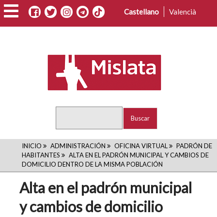
Pasar
Castellano
Valencià
al
contenido
principal
Buscar
RUTA
INICIO
ADMINISTRACIÓN
OFICINA VIRTUAL
PADRÓN DE
HABITANTES
ALTA EN EL PADRÓN MUNICIPAL Y CAMBIOS DE
DE
DOMICILIO DENTRO DE LA MISMA POBLACIÓN
NAVEGACIÓN
Alta en el padrón municipal
y cambios de domicilio