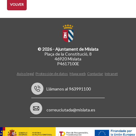
VOLVER
© 2026 - Ajuntament de Mislata
Plaça de la Constitució, 8
46920 Mislata
P4617100E
Aviso legal
Protección de datos
Mapa web
Contactar
Intranet
Llámanos al 963991100
correuciutada@mislata.es