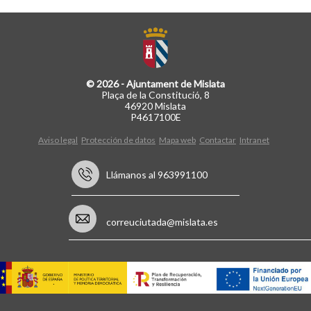
© 2026 - Ajuntament de Mislata
Plaça de la Constitució, 8
46920 Mislata
P4617100E
Aviso legal
Protección de datos
Mapa web
Contactar
Intranet
Llámanos al 963991100
correuciutada@mislata.es