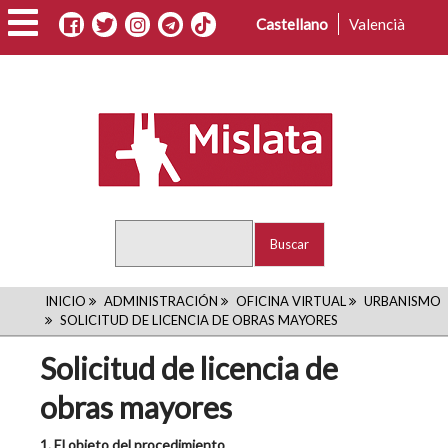
Pasar
Castellano
Valencià
al
contenido
principal
Buscar
RUTA
INICIO
ADMINISTRACIÓN
OFICINA VIRTUAL
URBANISMO
SOLICITUD DE LICENCIA DE OBRAS MAYORES
DE
Solicitud de licencia de
NAVEGACIÓN
obras mayores
1. El objeto del procedimiento