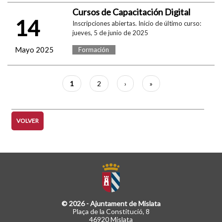
Cursos de Capacitación Digital
14
Inscripciones abiertas. Inicio de último curso:
jueves, 5 de junio de 2025
Mayo 2025
Formación
Paginación
Página
1
Página
2
Siguiente
›
Última
»
actual
página
página
VOLVER
© 2026 - Ajuntament de Mislata
Plaça de la Constitució, 8
46920 Mislata