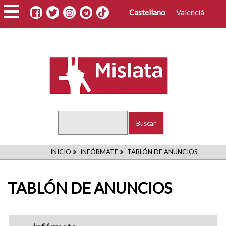
Pasar
Castellano
Valencià
al
contenido
principal
Buscar
RUTA
INICIO
INFÓRMATE
TABLÓN DE ANUNCIOS
DE
TABLÓN DE ANUNCIOS
NAVEGACIÓN
navigation1