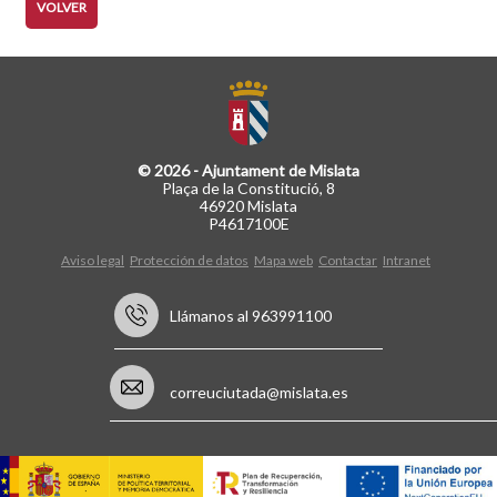
VOLVER
© 2026 - Ajuntament de Mislata
Plaça de la Constitució, 8
46920 Mislata
P4617100E
Aviso legal
Protección de datos
Mapa web
Contactar
Intranet
Llámanos al 963991100
correuciutada@mislata.es