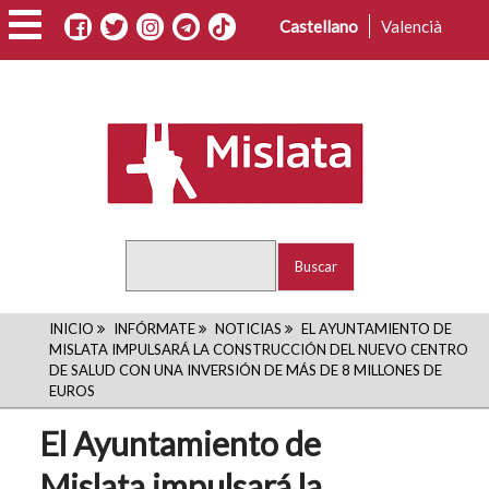
Pasar
Castellano
Valencià
al
contenido
principal
Buscar
RUTA
INICIO
INFÓRMATE
NOTICIAS
EL AYUNTAMIENTO DE
MISLATA IMPULSARÁ LA CONSTRUCCIÓN DEL NUEVO CENTRO
DE
DE SALUD CON UNA INVERSIÓN DE MÁS DE 8 MILLONES DE
EUROS
NAVEGACIÓN
El Ayuntamiento de
Mislata impulsará la