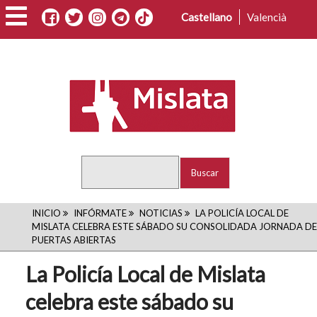
Pasar
Castellano
Valencià
al
contenido
principal
Buscar
RUTA
INICIO
INFÓRMATE
NOTICIAS
LA POLICÍA LOCAL DE
MISLATA CELEBRA ESTE SÁBADO SU CONSOLIDADA JORNADA DE
DE
PUERTAS ABIERTAS
NAVEGACIÓN
La Policía Local de Mislata
celebra este sábado su