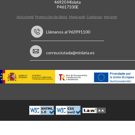
46920 Mislata
P4617100E
Aviso legal
Protección de datos
Mapa web
Contactar
Intranet
Llámanos al 963991100
correuciutada@mislata.es