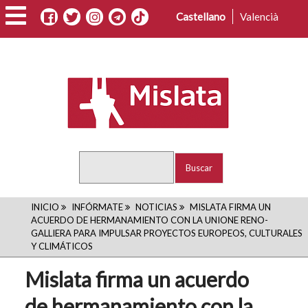
Pasar
Castellano
Valencià
al
contenido
principal
Buscar
RUTA
INICIO
INFÓRMATE
NOTICIAS
MISLATA FIRMA UN
ACUERDO DE HERMANAMIENTO CON LA UNIONE RENO-
DE
GALLIERA PARA IMPULSAR PROYECTOS EUROPEOS, CULTURALES
Y CLIMÁTICOS
NAVEGACIÓN
Mislata firma un acuerdo
de hermanamiento con la