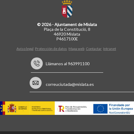
© 2026 - Ajuntament de Mislata
Plaça de la Constitució, 8
46920 Mislata
P4617100E
Aviso legal
Protección de datos
Mapa web
Contactar
Intranet
Llámanos al 963991100
correuciutada@mislata.es