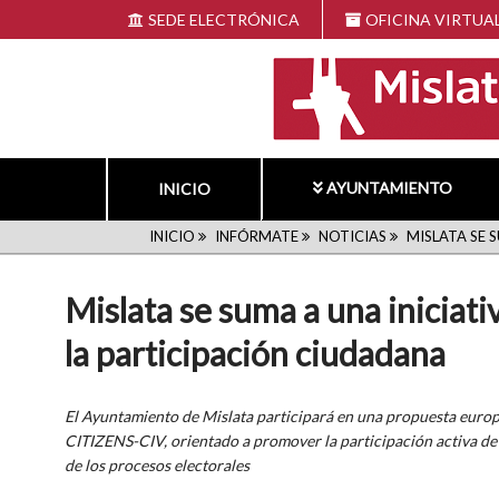
Pasar
SEDE ELECTRÓNICA
OFICINA VIRTUA
al
contenido
principal
AYUNTAMIENTO
INICIO
RUTA
INICIO
INFÓRMATE
NOTICIAS
MISLATA SE 
DE
Mislata se suma a una iniciat
NAVEGACIÓN
la participación ciudadana
El Ayuntamiento de Mislata participará en una propuesta eur
CITIZENS-CIV, orientado a promover la participación activa de 
de los procesos electorales