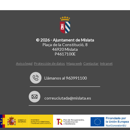
© 2026 - Ajuntament de Mislata
Plaça de la Constitució, 8
46920 Mislata
P4617100E
Aviso legal
Protección de datos
Mapa web
Contactar
Intranet
Llámanos al 963991100
correuciutada@mislata.es