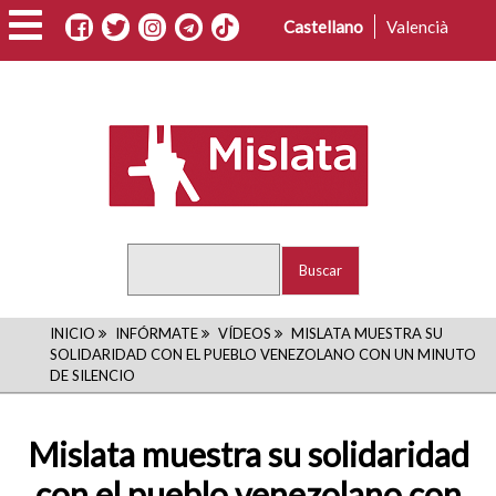
Pasar
Castellano
Valencià
al
contenido
principal
Buscar
RUTA
INICIO
INFÓRMATE
VÍDEOS
MISLATA MUESTRA SU
SOLIDARIDAD CON EL PUEBLO VENEZOLANO CON UN MINUTO
DE
DE SILENCIO
NAVEGACIÓN
Mislata muestra su solidaridad
con el pueblo venezolano con