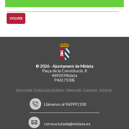
VOLVER
© 2026 - Ajuntament de Mislata
Plaça de la Constitució, 8
46920 Mislata
P4617100E
Aviso legal
Protección de datos
Mapa web
Contactar
Intranet
Llámanos al 963991100
correuciutada@mislata.es