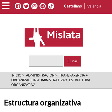
Pasar
Castellano
Valencià
al
contenido
principal
Buscar
RUTA
INICIO
ADMINISTRACIÓN
TRANSPARENCIA
ORGANIZACIÓN ADMINISTRATIVA
ESTRUCTURA
DE
ORGANIZATIVA
NAVEGACIÓN
Estructura organizativa