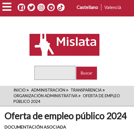
Pasar
Castellano
Valencià
al
contenido
principal
Buscar
RUTA
INICIO
ADMINISTRACIÓN
TRANSPARENCIA
ORGANIZACIÓN ADMINISTRATIVA
OFERTA DE EMPLEO
DE
PÚBLICO 2024
NAVEGACIÓN
Oferta de empleo público 2024
DOCUMENTACIÓN ASOCIADA