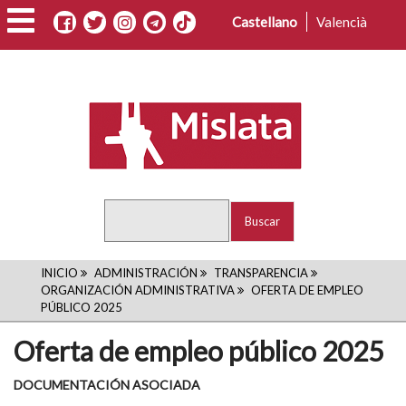
Pasar
Castellano
Valencià
al
contenido
principal
Buscar
RUTA
INICIO
ADMINISTRACIÓN
TRANSPARENCIA
ORGANIZACIÓN ADMINISTRATIVA
OFERTA DE EMPLEO
DE
PÚBLICO 2025
NAVEGACIÓN
Oferta de empleo público 2025
DOCUMENTACIÓN ASOCIADA