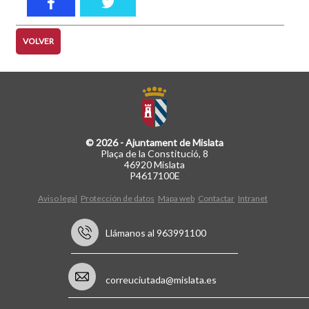
VOLVER
© 2026 - Ajuntament de Mislata
Plaça de la Constitució, 8
46920 Mislata
P4617100E
Aviso legal
Protección de datos
Mapa web
Contactar
Intranet
Llámanos al 963991100
correuciutada@mislata.es