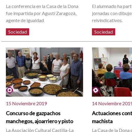
La conferencia en la Casa de la Dona
El alumnado ha part
fue impartida por Agustí Zaragozà,
jornadas con dibujo
agente de igualdad
reivindicativos.
Sociedad
Sociedad
15 Noviembre 2019
14 Noviembre 201
Concurso de gazpachos
Actuaciones contr
manchegos, ajoarriero y pisto
machista
La Asociación Cultural Castilla-La
La Casa de la Dona 