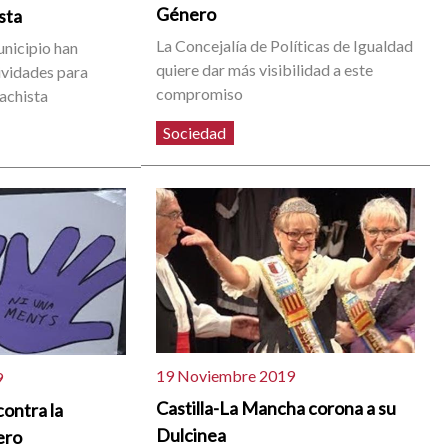
Género
sta
La Concejalía de Políticas de Igualdad
unicipio han
quiere dar más visibilidad a este
ividades para
compromiso
machista
Sociedad
19 Noviembre 2019
9
Castilla-La Mancha corona a su
contra la
Dulcinea
ero