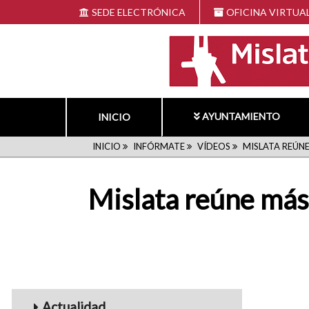
Pasar
SEDE ELECTRÓNICA
OFICINA VIRTUA
al
contenido
principal
AYUNTAMIENTO
INICIO
RUTA
INICIO
INFÓRMATE
VÍDEOS
MISLATA REÚNE
DE
Mislata reúne más 
NAVEGACIÓN
Menu_Videos
Actualidad