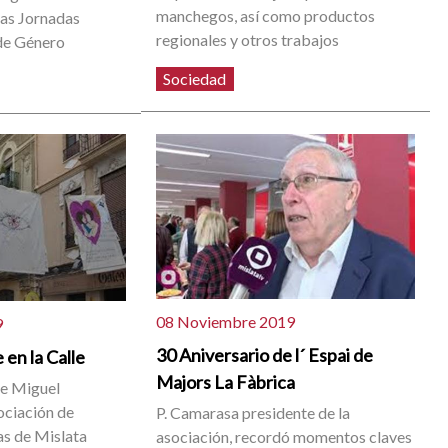
manchegos, así como productos
las Jornadas
regionales y otros trabajos
 de Género
Sociedad
08 Noviembre 2019
9
30 Aniversario de l´ Espai de
 en la Calle
Majors La Fàbrica
le Miguel
ociación de
P. Camarasa presidente de la
as de Mislata
asociación, recordó momentos claves