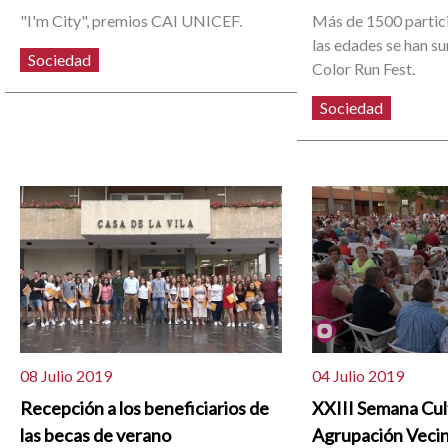
"I'm City", premios CAI UNICEF.
Más de 1500 partic
las edades se han s
Sociedad
Color Run Fest.
Sociedad
08 Julio 2019
04 Julio 2019
Recepción a los beneficiarios de
XXIII Semana Cult
las becas de verano
Agrupación Vecin