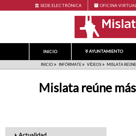
Pasar
SEDE ELECTRÓNICA
OFICINA VIRTUA
al
contenido
principal
AYUNTAMIENTO
INICIO
RUTA
INICIO
INFÓRMATE
VÍDEOS
MISLATA REÚNE
DE
Mislata reúne más 
NAVEGACIÓN
Menu_Videos
Actualidad