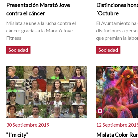
Presentación Marató Jove
Distinciones hono
contra el cáncer
´Octubre
Mislata se une a la lucha contra el
El Ayuntamiento ha
cáncer gracias a la Marató Jove
distinciones a perso
Fitness
que premian la labo
Sociedad
Sociedad
30 Septiembre 2019
12 Septiembre 201
"I´m city"
Mislata Color Ru