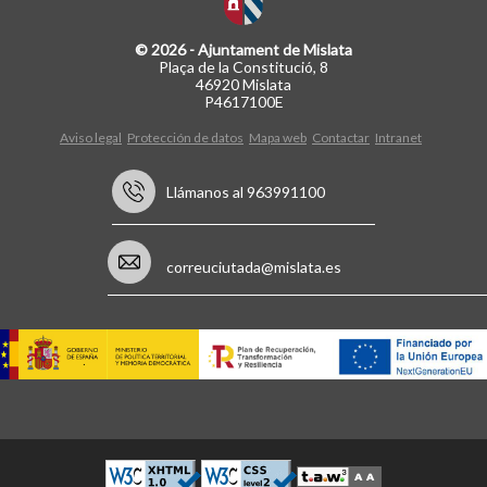
© 2026 - Ajuntament de Mislata
Plaça de la Constitució, 8
46920 Mislata
P4617100E
Aviso legal
Protección de datos
Mapa web
Contactar
Intranet
Llámanos al 963991100
correuciutada@mislata.es