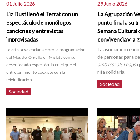
01 Julio 2026
29 Junio 2026
Liz Dust llenó el Terrat con un
La Agrupación Ve
espectáculo de monólogos,
punto final a su t
canciones y entrevistas
Semana Cultural c
improvisadas
convivencia y la 
La asociación reunió
La artista valenciana cerró la programación
de personas para d
del Mes del Orgullo en Mislata con su
amb fessols i naps
i 
desenfadado espectáculo en el que el
rifa solidaria.
entretenimiento coexiste con la
reivindicación.
Sociedad
Sociedad