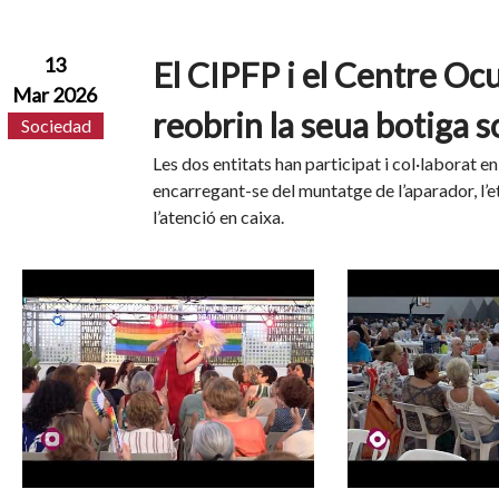
13
El CIPFP i el Centre Oc
Mar 2026
reobrin la seua botiga s
Sociedad
Les dos entitats han participat i col·laborat en
encarregant-se del muntatge de l’aparador, l’et
l’atenció en caixa.