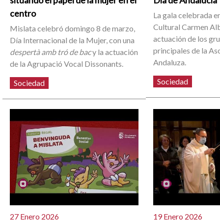
centro
La gala celebrada e
Cultural Carmen Alb
Mislata celebró domingo 8 de marzo,
actuación de los gr
Día Internacional de la Mujer, con una
principales de la As
despertà amb tró de bac
y la actuación
Andaluza.
de la Agrupació Vocal Dissonants.
Sociedad
Sociedad
27 Enero 2026
19 Enero 2026