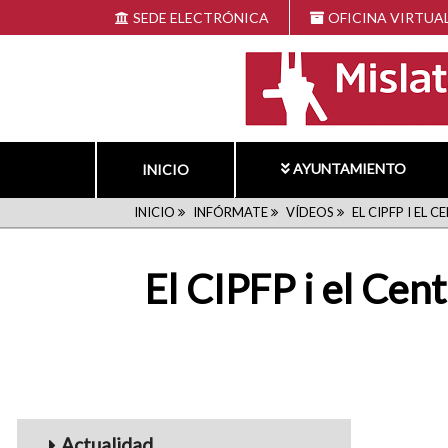
Pasar
SEDE ELECTRÓNICA
OFICINA VIRTUA
al
contenido
principal
AYUNTAMIENTO
INICIO
RUTA
INICIO
INFÓRMATE
VÍDEOS
EL CIPFP I EL
DE
El CIPFP i el Cen
NAVEGACIÓN
Menu_Videos
Actualidad