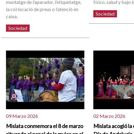
muntatge de l’aparador, l’etiquetatge,
físico, salud y bajo 
la col·locació de preus o l’atenció en
Sociedad
caixa.
Sociedad
09 Marzo 2026
02 Marzo 2026
Mislata conmemora el 8 de marzo
Mislata acogió la
situando el papel de la mujer en el
Día de Andalucía