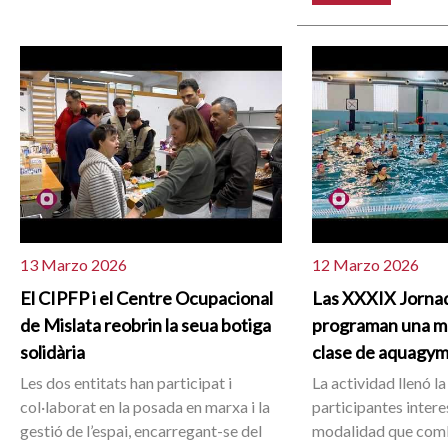
13 Marzo 2026
12 Marzo 2026
El CIPFP i el Centre Ocupacional
Las XXXIX Jornad
de Mislata reobrin la seua botiga
programan una mu
solidària
clase de aquagy
Les dos entitats han participat i
La actividad llenó la
col·laborat en la posada en marxa i la
participantes inter
gestió de l’espai, encarregant-se del
modalidad que comb