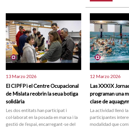
13 Marzo 2026
12 Marzo 2026
El CIPFP i el Centre Ocupacional
Las XXXIX Jornad
de Mislata reobrin la seua botiga
programan una mu
solidària
clase de aquagy
Les dos entitats han participat i
La actividad llenó la
col·laborat en la posada en marxa i la
participantes inter
gestió de l’espai, encarregant-se del
modalidad que comb