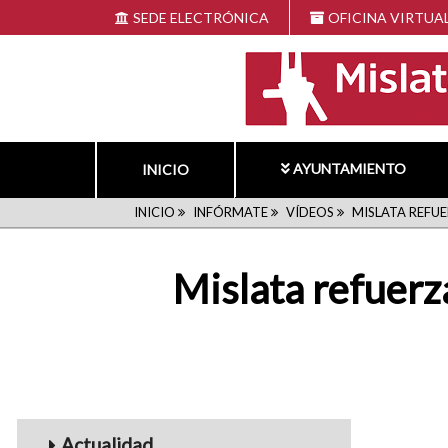
Pasar
SEDE ELECTRÓNICA
OFICINA VIRTUA
al
contenido
principal
AYUNTAMIENTO
INICIO
RUTA
INICIO
INFÓRMATE
VÍDEOS
MISLATA REFUE
DE
Mislata refuerza
NAVEGACIÓN
Menu_Videos
Actualidad