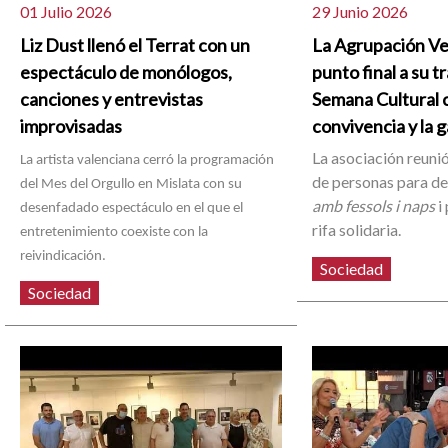
01 Julio 2026
29 Junio 2026
Liz Dust llenó el Terrat con un
La Agrupación Ve
espectáculo de monólogos,
punto final a su t
canciones y entrevistas
Semana Cultural c
improvisadas
convivencia y la 
La asociación reunió
La artista valenciana cerró la programación
de personas para d
del Mes del Orgullo en Mislata con su
amb fessols i naps
i 
desenfadado espectáculo en el que el
rifa solidaria.
entretenimiento coexiste con la
reivindicación.
Sociedad
Sociedad