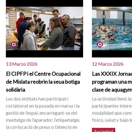
13 Marzo 2026
12 Marzo 2026
El CIPFP i el Centre Ocupacional
Las XXXIX Jornad
de Mislata reobrin la seua botiga
programan una mu
solidària
clase de aquagy
Les dos entitats han participat i
La actividad llenó la
col·laborat en la posada en marxa i la
participantes inter
gestió de l’espai, encarregant-se del
modalidad que comb
muntatge de l’aparador, l’etiquetatge,
físico, salud y bajo 
la col·locació de preus o l’atenció en
Sociedad