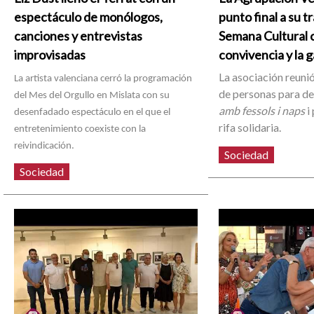
espectáculo de monólogos,
punto final a su t
canciones y entrevistas
Semana Cultural c
improvisadas
convivencia y la 
La asociación reunió
La artista valenciana cerró la programación
de personas para d
del Mes del Orgullo en Mislata con su
amb fessols i naps
i 
desenfadado espectáculo en el que el
rifa solidaria.
entretenimiento coexiste con la
reivindicación.
Sociedad
Sociedad