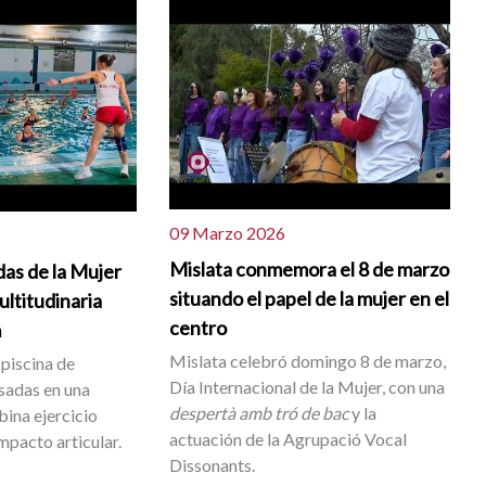
09 Marzo 2026
Mislata conmemora el 8 de marzo
as de la Mujer
situando el papel de la mujer en el
ltitudinaria
centro
m
Mislata celebró domingo 8 de marzo,
 piscina de
Día Internacional de la Mujer, con una
esadas en una
despertà amb tró de bac
y la
ina ejercicio
actuación de la Agrupació Vocal
impacto articular.
Dissonants.