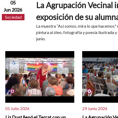
05
La Agrupación Vecinal i
Jun 2026
exposición de su alumn
Sociedad
La muestra “Así somos, mira lo que hacemos" 
pintura al óleo, fotografía y poesía ilustrada 
junio.
01 Julio 2026
29 Junio 2026
Liz Dust llenó el Terrat con un
La Agrupación Ve