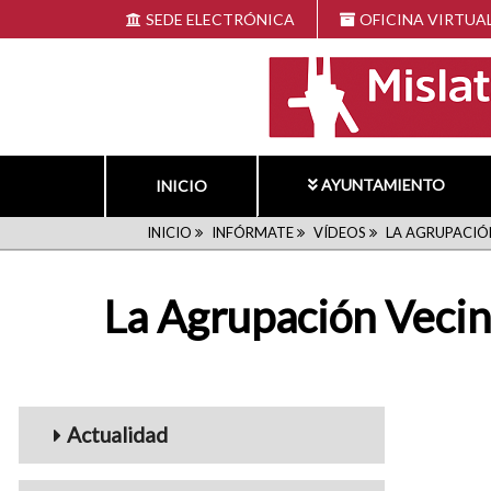
Pasar
SEDE ELECTRÓNICA
OFICINA VIRTUA
al
contenido
principal
AYUNTAMIENTO
INICIO
RUTA
INICIO
INFÓRMATE
VÍDEOS
LA AGRUPACIÓN
DE
La Agrupación Vecina
NAVEGACIÓN
Menu_Videos
Actualidad