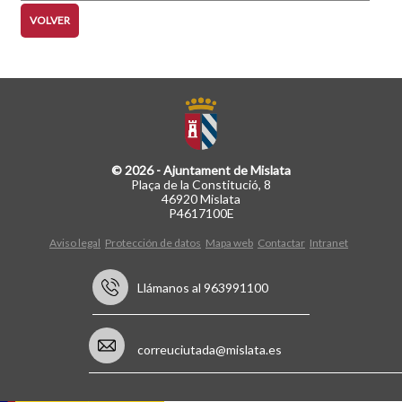
VOLVER
© 2026 - Ajuntament de Mislata
Plaça de la Constitució, 8
46920 Mislata
P4617100E
Aviso legal
Protección de datos
Mapa web
Contactar
Intranet
Llámanos al 963991100
correuciutada@mislata.es