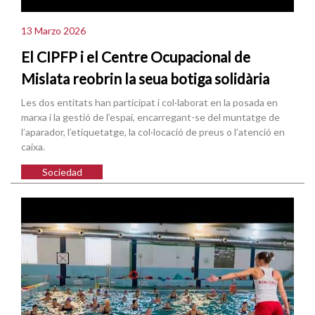
13 Marzo 2026
El CIPFP i el Centre Ocupacional de
Mislata reobrin la seua botiga solidària
Les dos entitats han participat i col·laborat en la posada en
marxa i la gestió de l’espai, encarregant-se del muntatge de
l’aparador, l’etiquetatge, la col·locació de preus o l’atenció en
caixa.
Sociedad