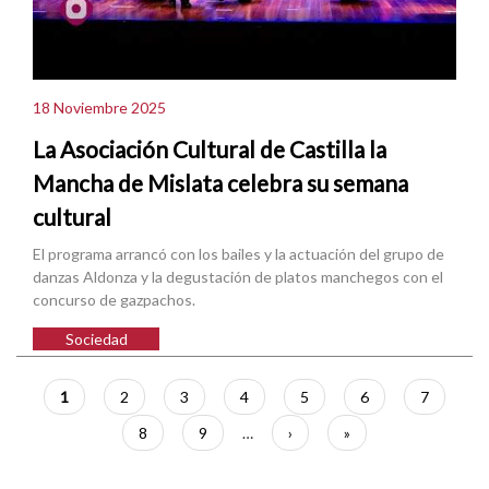
18 Noviembre 2025
La Asociación Cultural de Castilla la
Mancha de Mislata celebra su semana
cultural
El programa arrancó con los bailes y la actuación del grupo de
danzas Aldonza y la degustación de platos manchegos con el
concurso de gazpachos.
Sociedad
Paginación
Página
1
Página
2
Página
3
Página
4
Página
5
Página
6
Página
7
actual
Página
8
Página
9
…
Siguiente
›
Última
»
página
página