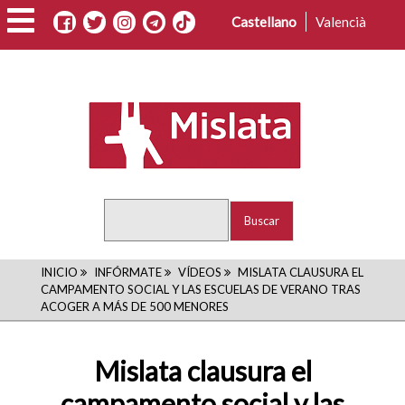
Pasar
Castellano
Valencià
al
contenido
principal
Buscar
RUTA
INICIO
INFÓRMATE
VÍDEOS
MISLATA CLAUSURA EL
CAMPAMENTO SOCIAL Y LAS ESCUELAS DE VERANO TRAS
DE
ACOGER A MÁS DE 500 MENORES
NAVEGACIÓN
Mislata clausura el
campamento social y las